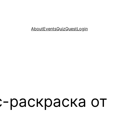
About
Events
Quiz
Quest
Login
с-раскраска от