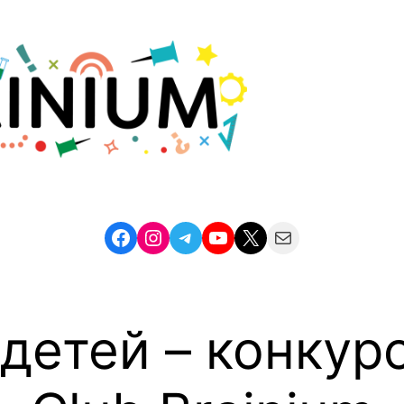
Facebook
Instagram
Telegram
YouTube
X
Mail
 детей – конкур