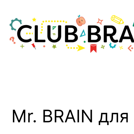
Skip
to
content
Mr. BRAIN для