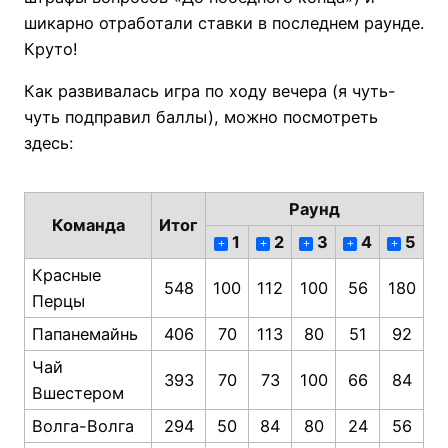
шикарно отработали ставки в последнем раунде.
Круто!
Как развивалась игра по ходу вечера (я чуть-
чуть подправил баллы), можно посмотреть
здесь:
Раунд
Команда
Итог
1
2
3
4
5
+
+
+
+
+
Красные
548
100
112
100
56
180
Перцы
Папанемайнь
406
70
113
80
51
92
Чай
393
70
73
100
66
84
Вшестером
Волга-Волга
294
50
84
80
24
56