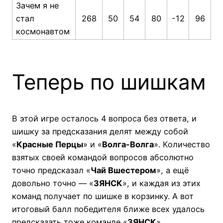
Зачем я не
стал
268
50
54
80
-12
96
космонавтом
Теперь по шишкам
В этой игре осталось 4 вопроса без ответа, и
шишку за предсказания делят между собой
«
Красные Перцы
» и «
Волга-Волга
». Количество
взятых своей командой вопросов абсолютно
точно предсказал «
Чай Вшестером
», а ещё
довольно точно — «
ЗЯНСК
», и каждая из этих
команд получает по шишке в корзинку. А вот
итоговый балл победителя ближе всех удалось
предсказать тоже команде «
ЗЯНСК
».