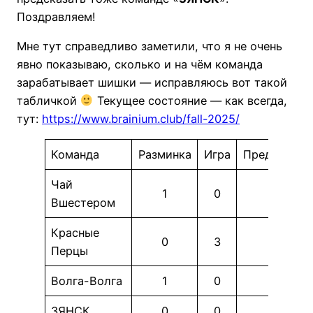
Поздравляем!
Мне тут справедливо заметили, что я не очень
явно показываю, сколько и на чём команда
зарабатывает шишки — исправляюсь вот такой
табличкой
Текущее состояние — как всегда,
тут:
https://www.brainium.club/fall-2025/
Команда
Разминка
Игра
Предсказан
Чай
1
0
1
Вшестером
Красные
0
3
.5
Перцы
Волга-Волга
1
0
.5
ЗЯНСК
0
0
2