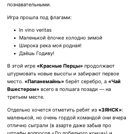
познавательными.
Игра прошла под флагами:
In vino veritas
Маленькой ёлочке холодно зимой
Широка река моя родная!
Даёшь Годиву!
В этой игре
«Красные Перцы»
продолжают
штурмовать новые высоты и забирают первое
место.
«Папанемайнь»
берёт серебро, а
«Чай
Вшестером»
всего в полшага позади — на
третьем месте.
Отдельно хочется отметить ребят из
«ЗЯНСК»
:
маленькой, но очень гордой командой они вчера
отлично сыграли (в азарте даже забыв про
штрафы вопросов «До победного конца») и