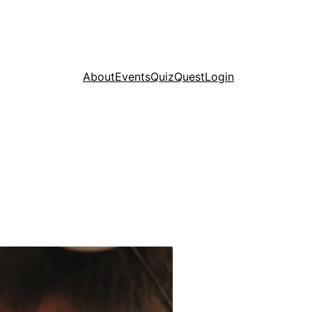
About
Events
Quiz
Quest
Login