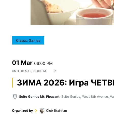
Classic Games
01 Mar
06:00 PM
UNTIL
01 MAR, 09:00 PM
3h
ЗИМА 2026: Игра ЧЕТ
place
Suite Genius Mt. Pleasant
Suite Genius, West 8th Avenue, V
Organized by
arrow_forward_ios
Club Brainium