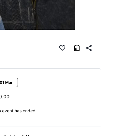
favorite_border
calendar_month
share
01 Mar
0.00
s event has ended