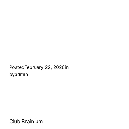
Posted
February 22, 2026
in
by
admin
Club Brainium