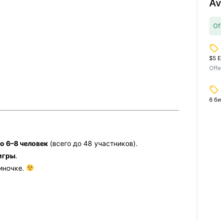
Av
Of
local_offer
$5 E
Offe
local_offer
6 би
о 6–8 человек
(всего до 48 участников).
 игры
.
диночке.