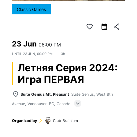
Classic Games
favorite_border
calendar_month
share
23 Jun
06:00 PM
UNTIL
23 JUN, 09:00 PM
3h
Летняя Серия 2024:
Игра ПЕРВАЯ
place
Suite Genius Mt. Pleasant
Suite Genius, West 8th
expand_more
Avenue, Vancouver, BC, Canada
Organized by
arrow_forward_ios
Club Brainium