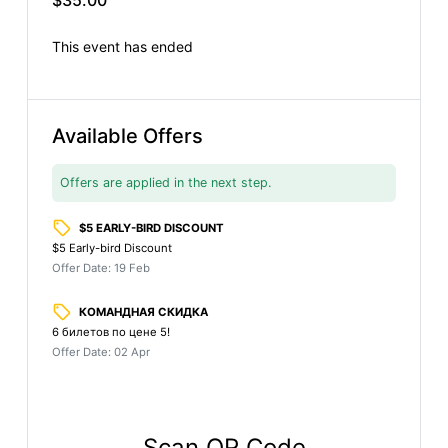
This event has ended
Available Offers
Offers are applied in the next step.
local_offer
$5 EARLY-BIRD DISCOUNT
$5 Early-bird Discount
Offer Date: 19 Feb
local_offer
КОМАНДНАЯ СКИДКА
6 билетов по цене 5!
Offer Date: 02 Apr
Scan QR Code