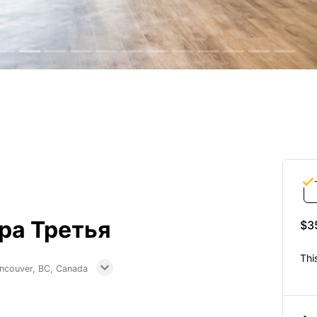
ра Третья
$3
Thi
expand_more
ancouver, BC, Canada