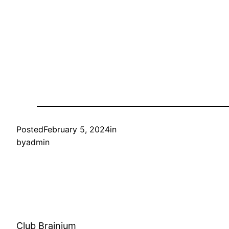
Posted
February 5, 2024
in
by
admin
Club Brainium