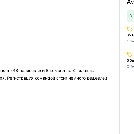
Av
Of
local_offer
$5 E
Offe
local_offer
6 би
Offe
но до 48 человек или 8 команд по 6 человек.
ря. Регистрация командой стоит немного дешевле.)