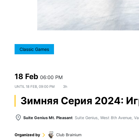
Classic Games
18 Feb
06:00 PM
UNTIL
18 FEB, 09:00 PM
3h
Зимняя Серия 2024: Иг
place
Suite Genius Mt. Pleasant
Suite Genius, West 8th Avenue, V
Organized by
arrow_forward_ios
Club Brainium