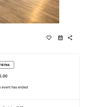
favorite_border
calendar_month
share
18 Feb
5.00
s event has ended