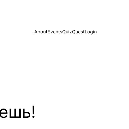
About
Events
Quiz
Quest
Login
ешь!