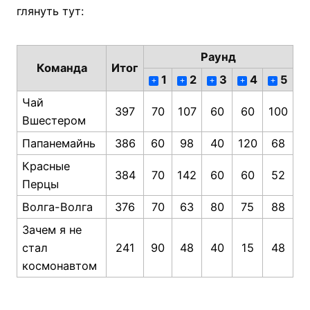
глянуть тут:
Раунд
Команда
Итог
1
2
3
4
5
+
+
+
+
+
Чай
397
70
107
60
60
100
Вшестером
Папанемайнь
386
60
98
40
120
68
Красные
384
70
142
60
60
52
Перцы
Волга-Волга
376
70
63
80
75
88
Зачем я не
стал
241
90
48
40
15
48
космонавтом