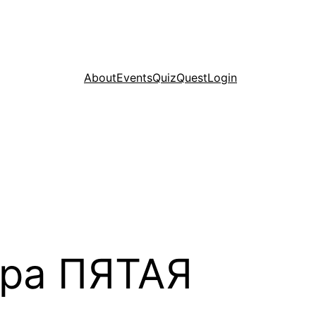
About
Events
Quiz
Quest
Login
гра ПЯТАЯ