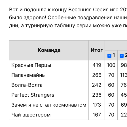
Вот и подошла к концу Весенняя Серия игр 20
было здорово! Особенные поздравления наши
дни, а турнирную таблицу серии можно уже п
Команда
Итог
1
+
+
Красные Перцы
419
100
98
Папанемайнь
266
70
11
Волга-Волга
242
60
76
Perfect Strangers
236
60
45
Зачем я не стал космонавтом
173
70
69
Чай вшестером
167
70
22