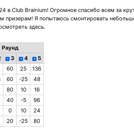
24 в Club Brainium! Огромное спасибо всем за к
м призерам! Я попытаюсь смонтировать небольшо
осмотреть здесь.
Раунд
2
3
4
5
+
+
+
60
25
136
3
60
-25
48
80
10
16
40
-5
96
0
10
24
20
-25
80