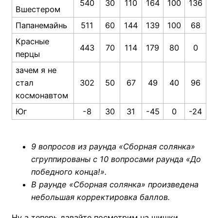
540
30
110
164
100
136
Вшестером
Папанемайнь
511
60
144
139
100
68
Красные
443
70
114
179
80
0
перцы
зачем я не
стал
302
50
67
49
40
96
космонавтом
Юг
-8
30
31
-45
0
-24
9 вопросов из раунда «Сборная солянка»
сгруппированы с 10 вопросами раунда «До
победного конца!».
В раунде «Сборная солянка» произведена
небольшая корректировка баллов.
Ну а теперь давайте посмотрим на шишки,