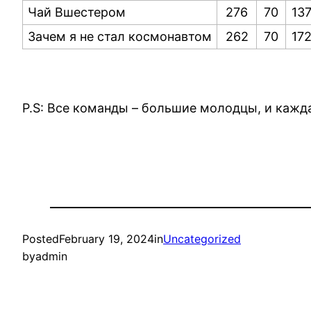
Чай Вшестером
276
70
13
Зачем я не стал космонавтом
262
70
17
P.S: Все команды – большие молодцы, и каж
Posted
February 19, 2024
in
Uncategorized
by
admin