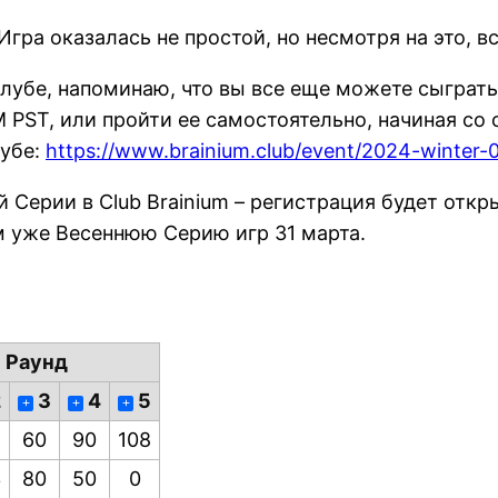
гра оказалась не простой, но несмотря на это, в
клубе, напоминаю, что вы все еще можете сыграть
M PST, или пройти ее самостоятельно, начиная со
лубе:
https://www.brainium.club/event/2024-winter-0
Серии в Club Brainium – регистрация будет откр
м уже Весеннюю Серию игр 31 марта.
Раунд
2
3
4
5
+
+
+
60
90
108
3
80
50
0