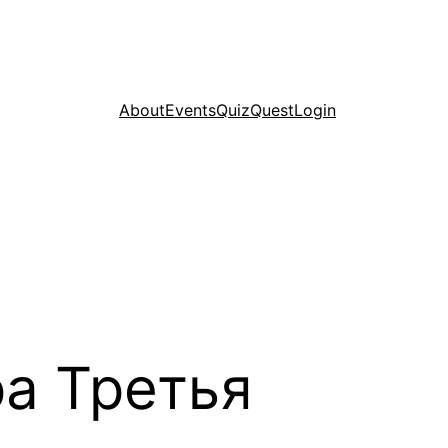
About
Events
Quiz
Quest
Login
а Третья