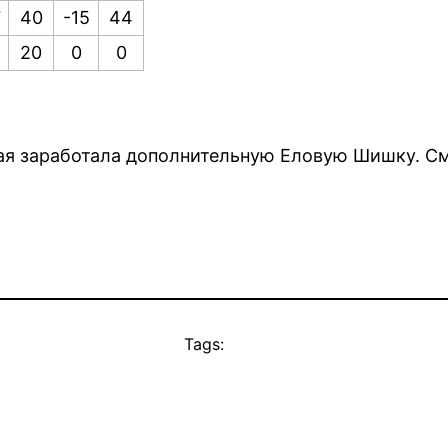
7
40
-15
44
2
20
0
0
дая заработала дополнительную Еловую Шишку. С
Tags: