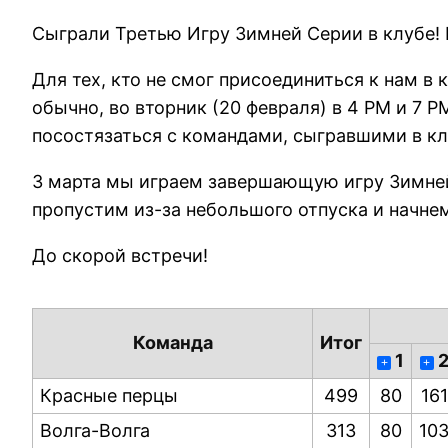
Сыграли Третью Игру Зимней Серии в клубе! И
Для тех, кто не смог присоединиться к нам в 
обычно, во вторник (20 февраля) в 4 PM и 7 P
посостязаться с командами, сыгравшими в к
3 марта мы играем завершающую игру Зимней 
пропустим из-за небольшого отпуска и начне
До скорой встречи!
Команда
Итог
1
+
+
Красные перцы
499
80
161
Волга-Волга
313
80
10