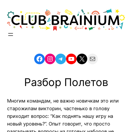
Skip
to
content
Facebook
Instagram
Telegram
YouTube
X
Mail
Разбор Полетов
Многим командам, не важно новичкам это или
старожилам викторин, частенько в голову
приходит вопрос: “Как поднять нашу игру на
новый уровень?”. Опыт говорит, что просто
разгадывать вопросы из готовых наборов не